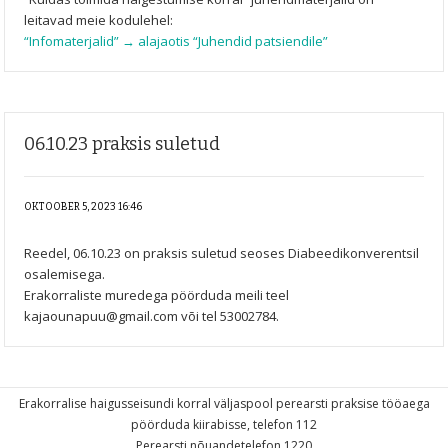
leitavad meie kodulehel:
“Infomaterjalid” → alajaotis “Juhendid patsiendile”
06.10.23 praksis suletud
OKTOOBER 5, 2023 16:46
Reedel, 06.10.23 on praksis suletud seoses Diabeedikonverentsil
osalemisega.
Erakorraliste muredega pöörduda meili teel
kajaounapuu@gmail.com või tel 53002784.
Erakorralise haigusseisundi korral väljaspool perearsti praksise tööaega
pöörduda kiirabisse, telefon 112
Perearsti nõuandetelefon 1220